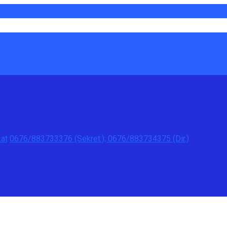
at
0676/883733376 (Sekret.); 0676/883734375 (Dir.)