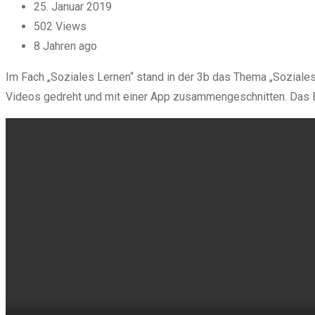
25. Januar 2019
502
Views
8 Jahren ago
Im Fach „Soziales Lernen“ stand in der 3b das Thema „Soziale
Videos gedreht und mit einer App zusammengeschnitten. Das 