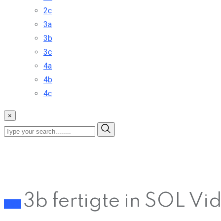
2c
3a
3b
3c
4a
4b
4c
×
3b fertigte in SOL Vi
NMS