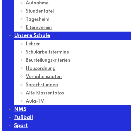
Aufnahme
Stundentafel
Tagesheim
Elternverein
Unsere Schule
Lehrer
Schularbeitstermine
Beurteilungskriterien
Hausordnung
Verhaltensnoten
Sprechstunden
Alte Klassenfotos
Aula-TV
NMS
Fußball
Sport