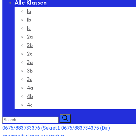
Alle Klassen
1a
1b
1c
2a
2b
2c
3a
3b
3c
4a
4b
4c
0676/883733376 (Sekret.); 0676/883734375 (Dir.)