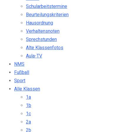
Schularbeitstermine
Beurteilungskriterien
Hausordnung
Verhaltensnoten
Sprechstunden
Alte Klassenfotos
Aula-TV
NMS
Fußball
Sport
Alle Klassen
1a
1b
1c
2a
2b