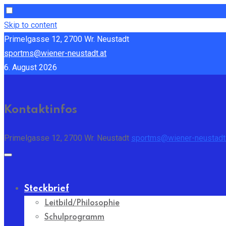
Skip to content
Primelgasse 12, 2700 Wr. Neustadt
sportms@wiener-neustadt.at
6. August 2026
Kontaktinfos
Primelgasse 12, 2700 Wr. Neustadt
sportms@wiener-neustadt.
Steckbrief
Leitbild/Philosophie
Schulprogramm