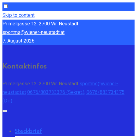
Skip to content
Primelgasse 12, 2700 Wr. Neustadt
sportms@wiener-neustadt.at
7. August 2026
Kontaktinfos
Primelgasse 12, 2700 Wr. Neustadt
sportms@wiener-
neustadt.at
0676/883733376 (Sekret.); 0676/883734375
(Dir.)
Steckbrief