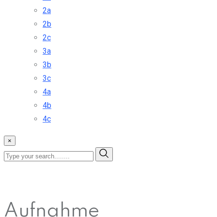
2a
2b
2c
3a
3b
3c
4a
4b
4c
×
Aufnahme