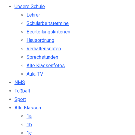
Unsere Schule
Lehrer
Schularbeitstermine
Beurteilungskriterien
Hausordnung
Verhaltensnoten
Sprechstunden
Alte Klassenfotos
Aula-TV
NMS
Fußball
Sport
Alle Klassen
1a
1b
1c