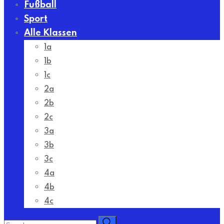
Fußball
Sport
Alle Klassen
1a
1b
1c
2a
2b
2c
3a
3b
3c
4a
4b
4c