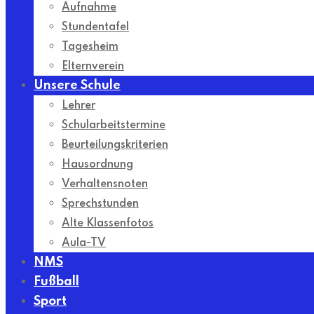
Aufnahme
Stundentafel
Tagesheim
Elternverein
Unsere Schule
Lehrer
Schularbeitstermine
Beurteilungskriterien
Hausordnung
Verhaltensnoten
Sprechstunden
Alte Klassenfotos
Aula-TV
NMS
Fußball
Sport