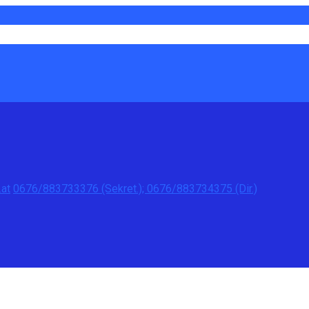
at
0676/883733376 (Sekret.); 0676/883734375 (Dir.)