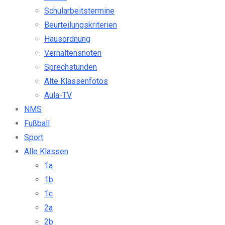
Schularbeitstermine
Beurteilungskriterien
Hausordnung
Verhaltensnoten
Sprechstunden
Alte Klassenfotos
Aula-TV
NMS
Fußball
Sport
Alle Klassen
1a
1b
1c
2a
2b