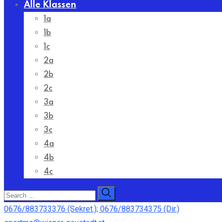
Alle Klassen
1a
1b
1c
2a
2b
2c
3a
3b
3c
4a
4b
4c
0676/883733376 (Sekret.); 0676/883734375 (Dir.)