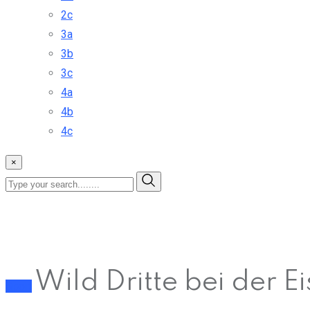
2c
3a
3b
3c
4a
4b
4c
×
Wild Dritte bei der E
Sport