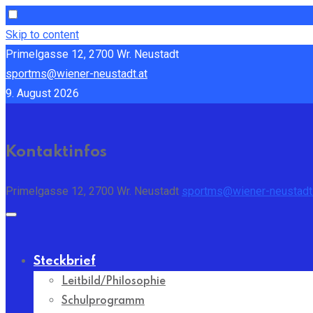
Skip to content
Primelgasse 12, 2700 Wr. Neustadt
sportms@wiener-neustadt.at
9. August 2026
Kontaktinfos
Primelgasse 12, 2700 Wr. Neustadt
sportms@wiener-neustadt.
Steckbrief
Leitbild/Philosophie
Schulprogramm