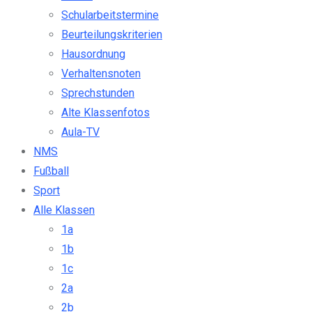
Schularbeitstermine
Beurteilungskriterien
Hausordnung
Verhaltensnoten
Sprechstunden
Alte Klassenfotos
Aula-TV
NMS
Fußball
Sport
Alle Klassen
1a
1b
1c
2a
2b