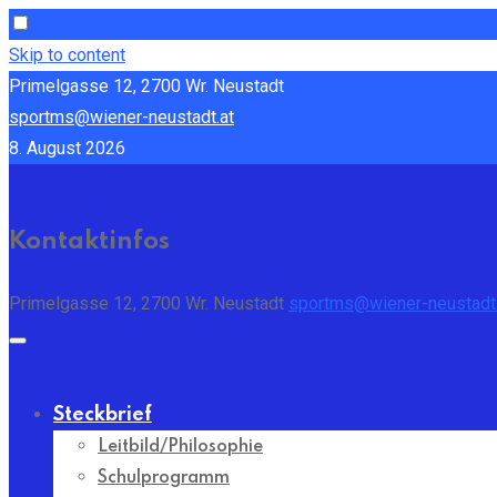
Skip to content
Primelgasse 12, 2700 Wr. Neustadt
sportms@wiener-neustadt.at
8. August 2026
Kontaktinfos
Primelgasse 12, 2700 Wr. Neustadt
sportms@wiener-neustadt.
Steckbrief
Leitbild/Philosophie
Schulprogramm