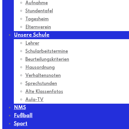
Aufnahme
Stundentafel
Tagesheim
Elternverein
Unsere Schule
Lehrer
Schularbeitstermine
Beurteilungskriterien
Hausordnung
Verhaltensnoten
Sprechstunden
Alte Klassenfotos
Aula-TV
NMS
Fußball
Sport