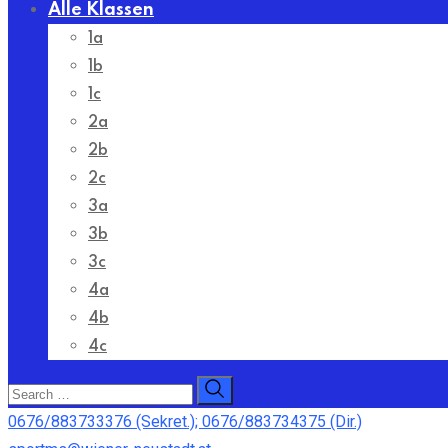
Alle Klassen
1a
1b
1c
2a
2b
2c
3a
3b
3c
4a
4b
4c
0676/883733376 (Sekret.); 0676/883734375 (Dir.)