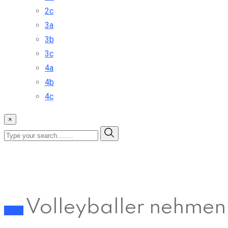
2c
3a
3b
3c
4a
4b
4c
×
Volleyballer nehmen
Sport