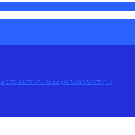
at
0676/883733376 (Sekret.); 0676/883734375 (Dir.)