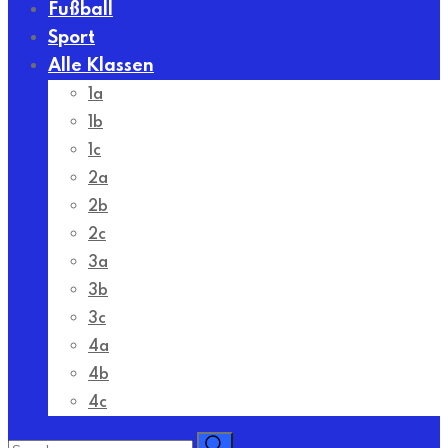
Fußball
Sport
Alle Klassen
1a
1b
1c
2a
2b
2c
3a
3b
3c
4a
4b
4c