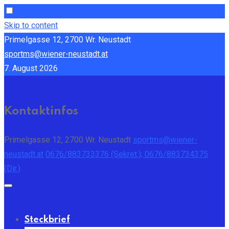
Skip to content
Primelgasse 12, 2700 Wr. Neustadt
sportms@wiener-neustadt.at
7. August 2026
Kontaktinfos
Primelgasse 12, 2700 Wr. Neustadt
sportms@wiener-
neustadt.at
0676/883733376 (Sekret.); 0676/883734375
(Dir.)
Steckbrief