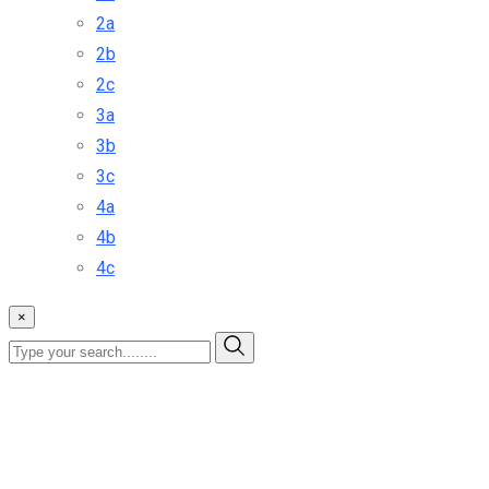
2a
2b
2c
3a
3b
3c
4a
4b
4c
×