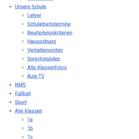
Unsere Schule
Lehrer
Schularbeitstermine
Beurteilungskriterien
Hausordnung
Verhaltensnoten
Sprechstunden
Alte Klassenfotos
Aula-TV
NMS
Fußball
Sport
Alle Klassen
1a
1b
1c