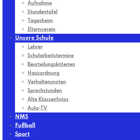
Aufnahme
Stundentafel
Tagesheim
Elternverein
Unsere Schule
Lehrer
Schularbeitstermine
Beurteilungskriterien
Hausordnung
Verhaltensnoten
Sprechstunden
Alte Klassenfotos
Aula-TV
NMS
Fußball
Sport