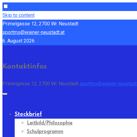
Skip to content
Primelgasse 12, 2700 Wr. Neustadt
sportms@wiener-neustadt.at
6. August 2026
Kontaktinfos
Primelgasse 12, 2700 Wr. Neustadt
sportms@wiener-neustadt.
Steckbrief
Leitbild/Philosophie
Schulprogramm