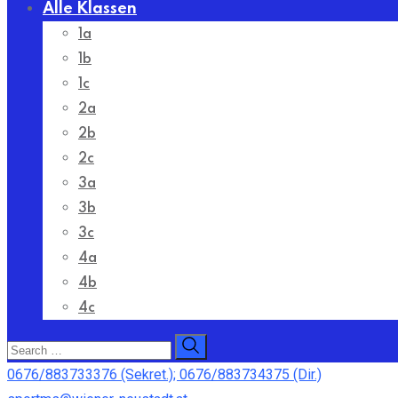
Alle Klassen
1a
1b
1c
2a
2b
2c
3a
3b
3c
4a
4b
4c
0676/883733376 (Sekret.); 0676/883734375 (Dir.)