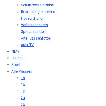
Schularbeitstermine
Beurteilungskriterien
Hausordnung
Verhaltensnoten
Sprechstunden
Alte Klassenfotos
Aula-TV
NMS
Fußball
Sport
Alle Klassen
1a
1b
1c
2a
2b