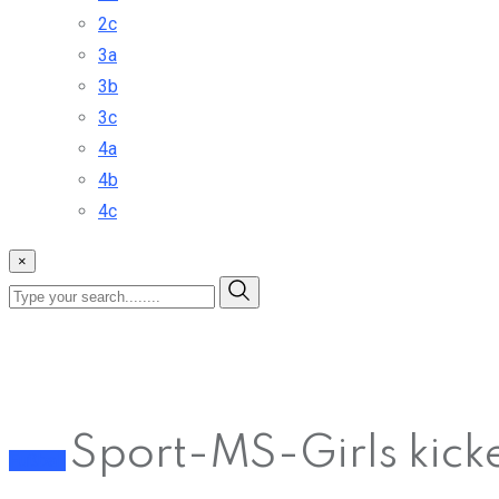
2c
3a
3b
3c
4a
4b
4c
×
Sport-MS-Girls kicke
Fußball