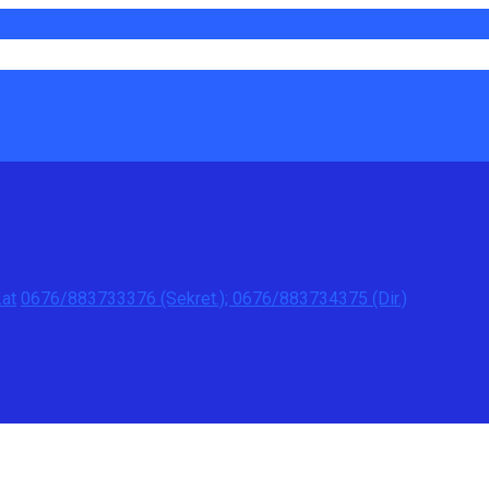
at
0676/883733376 (Sekret.); 0676/883734375 (Dir.)