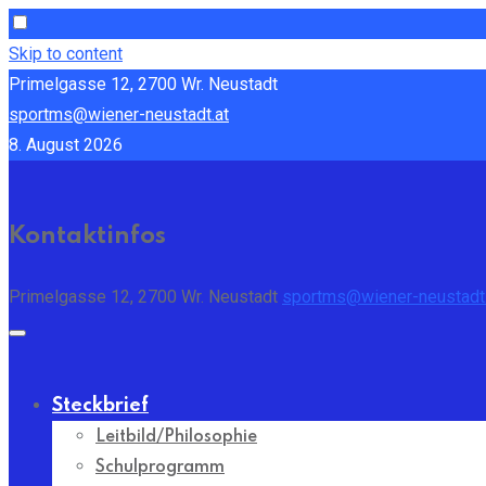
Skip to content
Primelgasse 12, 2700 Wr. Neustadt
sportms@wiener-neustadt.at
8. August 2026
Kontaktinfos
Primelgasse 12, 2700 Wr. Neustadt
sportms@wiener-neustadt.
Steckbrief
Leitbild/Philosophie
Schulprogramm