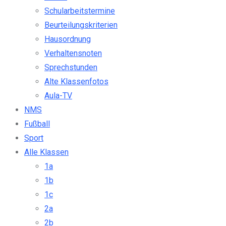
Schularbeitstermine
Beurteilungskriterien
Hausordnung
Verhaltensnoten
Sprechstunden
Alte Klassenfotos
Aula-TV
NMS
Fußball
Sport
Alle Klassen
1a
1b
1c
2a
2b