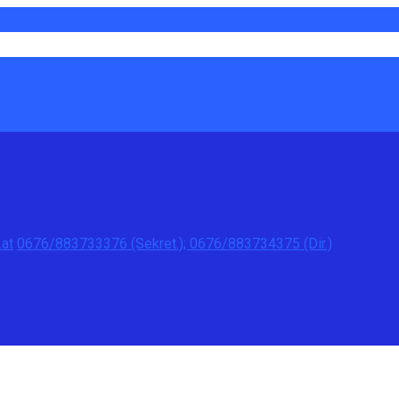
at
0676/883733376 (Sekret.); 0676/883734375 (Dir.)