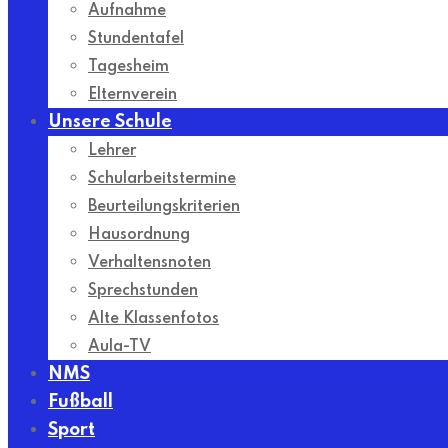
Aufnahme
Stundentafel
Tagesheim
Elternverein
Unsere Schule
Lehrer
Schularbeitstermine
Beurteilungskriterien
Hausordnung
Verhaltensnoten
Sprechstunden
Alte Klassenfotos
Aula-TV
NMS
Fußball
Sport