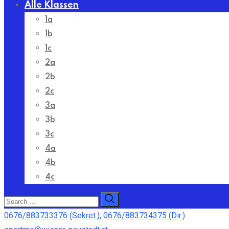
Alle Klassen
1a
1b
1c
2a
2b
2c
3a
3b
3c
4a
4b
4c
0676/883733376 (Sekret.); 0676/883734375 (Dir.)