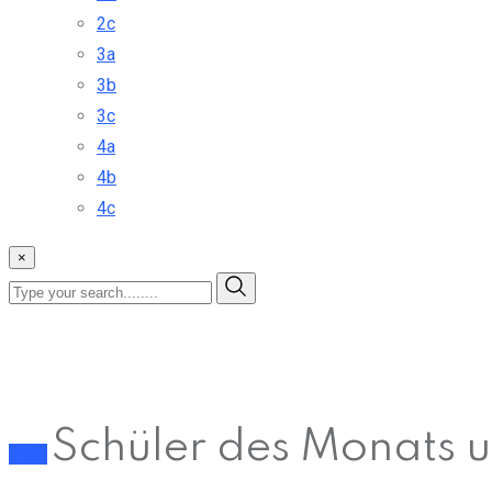
2c
3a
3b
3c
4a
4b
4c
×
Schüler des Monats 
NMS