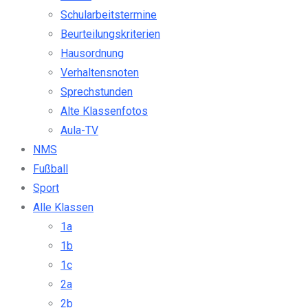
Schularbeitstermine
Beurteilungskriterien
Hausordnung
Verhaltensnoten
Sprechstunden
Alte Klassenfotos
Aula-TV
NMS
Fußball
Sport
Alle Klassen
1a
1b
1c
2a
2b