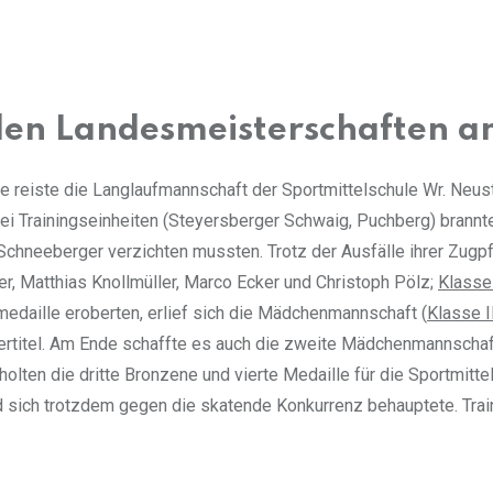
den Landesmeisterschaften a
eiste die Langlaufmannschaft der Sportmittelschule Wr. Neusta
 Trainingseinheiten (Steyersberger Schwaig, Puchberg) brannte
fi Schneeberger verzichten mussten. Trotz der Ausfälle ihrer Zug
er, Matthias Knollmüller, Marco Ecker und Christoph Pölz;
Klasse 
edaille eroberten, erlief sich die Mädchenmannschaft (
Klasse I
rtitel. Am Ende schaffte es auch die zweite Mädchenmannschaf
lten die dritte Bronzene und vierte Medaille für die Sportmittel
 sich trotzdem gegen die skatende Konkurrenz behauptete. Trainer