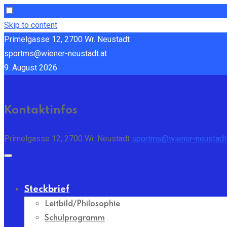
Skip to content
Primelgasse 12, 2700 Wr. Neustadt
sportms@wiener-neustadt.at
9. August 2026
Kontaktinfos
Primelgasse 12, 2700 Wr. Neustadt
sportms@wiener-neustadt.
Steckbrief
Leitbild/Philosophie
Schulprogramm