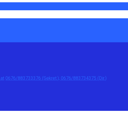
at
0676/883733376 (Sekret.); 0676/883734375 (Dir.)