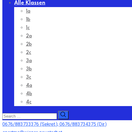
Alle Klassen
1a
1b
1c
2a
2b
2c
3a
3b
3c
4a
4b
4c
0676/883733376 (Sekret.); 0676/883734375 (Dir.)