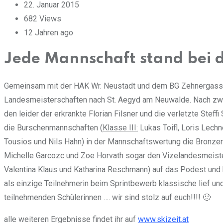
22. Januar 2015
682
Views
12 Jahren ago
Jede Mannschaft stand bei 
Gemeinsam mit der HAK Wr. Neustadt und dem BG Zehnergasse r
Landesmeisterschaften nach St. Aegyd am Neuwalde. Nach zwei
den leider der erkrankte Florian Filsner und die verletzte Stef
die Burschenmannschaften (
Klasse III:
Lukas Toifl, Loris Lechn
Tousios und Nils Hahn) in der Mannschaftswertung die Bronzem
Michelle Garcozc und Zoe Horvath sogar den Vizelandesmeiste
Valentina Klaus und Katharina Reschmann) auf das Podest und ho
als einzige Teilnehmerin beim Sprintbewerb klassische lief und
teilnehmenden Schülerinnen …. wir sind stolz auf euch!!!! 🙂
alle weiteren Ergebnisse findet ihr auf
www.skizeit.at