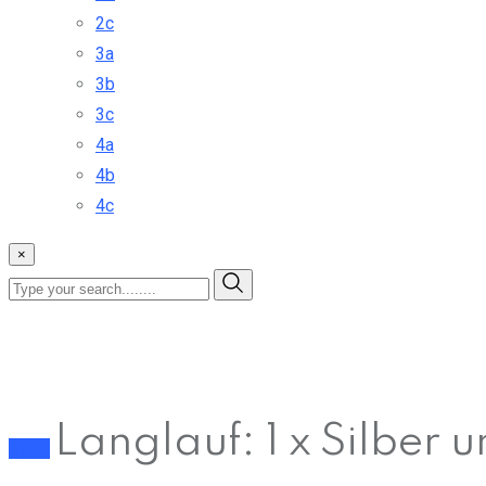
2c
3a
3b
3c
4a
4b
4c
×
Langlauf: 1 x Silber 
Sport