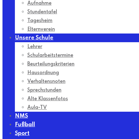
Aufnahme
Stundentafel
Tagesheim
Elternverein
Unsere Schule
Lehrer
Schularbeitstermine
Beurteilungskriterien
Hausordnung
Verhaltensnoten
Sprechstunden
Alte Klassenfotos
Aula-TV
NMS
Fußball
Sport