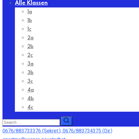
Alle Klassen
1a
1b
1c
2a
2b
2c
3a
3b
3c
4a
4b
4c
0676/883733376 (Sekret.); 0676/883734375 (Dir.)