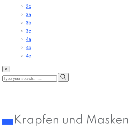
2c
3a
3b
3c
4a
4b
4c
×
Krapfen und Masken
NMS