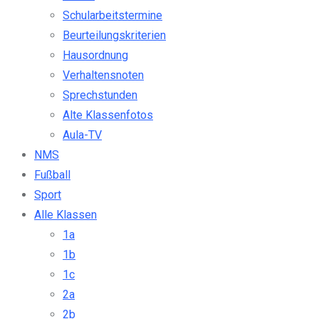
Schularbeitstermine
Beurteilungskriterien
Hausordnung
Verhaltensnoten
Sprechstunden
Alte Klassenfotos
Aula-TV
NMS
Fußball
Sport
Alle Klassen
1a
1b
1c
2a
2b