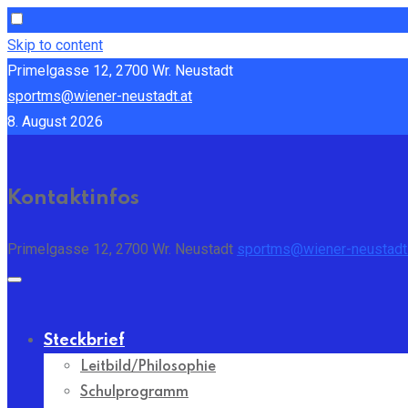
Skip to content
Primelgasse 12, 2700 Wr. Neustadt
sportms@wiener-neustadt.at
8. August 2026
Kontaktinfos
Primelgasse 12, 2700 Wr. Neustadt
sportms@wiener-neustadt.
Steckbrief
Leitbild/Philosophie
Schulprogramm