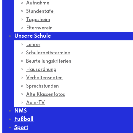
Aufnahme
Stundentafel
Tagesheim
Elternverein
Unsere Schule
Lehrer
Schularbeitstermine
Beurteilungskriterien
Hausordnung
Verhaltensnoten
Sprechstunden
Alte Klassenfotos
Aula-TV
NMS
Fußball
Sport