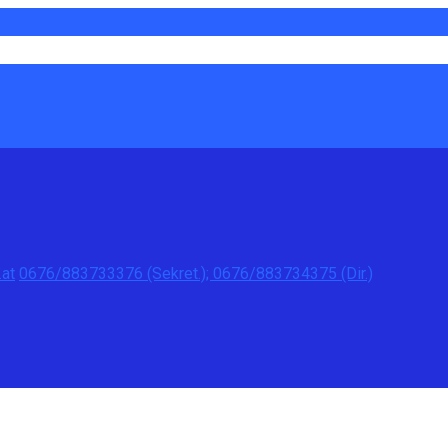
at
0676/883733376 (Sekret.); 0676/883734375 (Dir.)