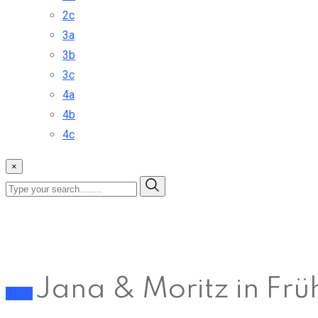
2c
3a
3b
3c
4a
4b
4c
×
Jana & Moritz in Fr
Sport