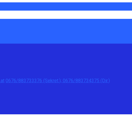
at
0676/883733376 (Sekret.); 0676/883734375 (Dir.)