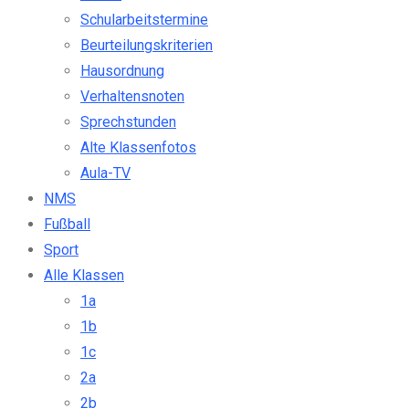
Schularbeitstermine
Beurteilungskriterien
Hausordnung
Verhaltensnoten
Sprechstunden
Alte Klassenfotos
Aula-TV
NMS
Fußball
Sport
Alle Klassen
1a
1b
1c
2a
2b