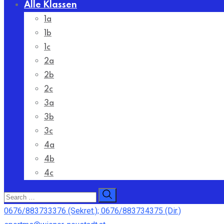
Alle Klassen
1a
1b
1c
2a
2b
2c
3a
3b
3c
4a
4b
4c
0676/883733376 (Sekret.); 0676/883734375 (Dir.)