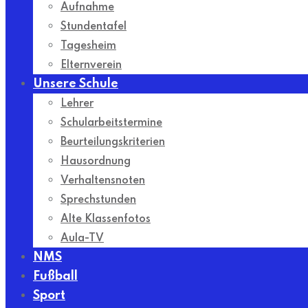
Aufnahme
Stundentafel
Tagesheim
Elternverein
Unsere Schule
Lehrer
Schularbeitstermine
Beurteilungskriterien
Hausordnung
Verhaltensnoten
Sprechstunden
Alte Klassenfotos
Aula-TV
NMS
Fußball
Sport