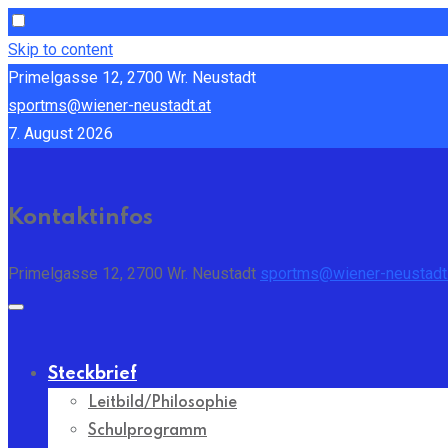
Skip to content
Primelgasse 12, 2700 Wr. Neustadt
sportms@wiener-neustadt.at
7. August 2026
Kontaktinfos
Primelgasse 12, 2700 Wr. Neustadt
sportms@wiener-neustadt.
Steckbrief
Leitbild/Philosophie
Schulprogramm