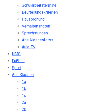
Schularbeitstermine
Beurteilungskriterien
Hausordnung
Verhaltensnoten
Sprechstunden
Alte Klassenfotos
Aula-TV
NMS
Fußball
Sport
Alle Klassen
1a
1b
1c
2a
2b