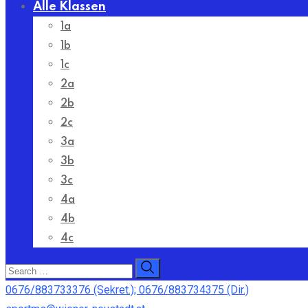
Alle Klassen
1a
1b
1c
2a
2b
2c
3a
3b
3c
4a
4b
4c
0676/883733376 (Sekret.); 0676/883734375 (Dir.)