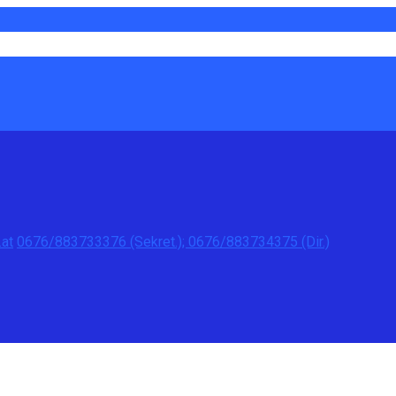
at
0676/883733376 (Sekret.); 0676/883734375 (Dir.)