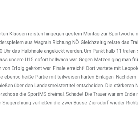
ierten Klassen reisten hingegen gestern Montag zur Sportwoche n
rspielern aus Wagrain Richtung NÖ. Gleichzeitig reiste das Tra
.30 Uhr das Halbfinale angekickt werden. Um Punkt halb 11 trafen s
dass unsere U15 sofort hellwach war. Gegen Matzen ging man früh
von Erfolg gekrönt war. Finale erreicht! Dort wartete mit Leopo
ne ebenso heiße Partie mit teilweisen harten Einlagen. Nachdem i
hießen über den Landesmeistertitel entscheiden. Die stärkeren
rschoss die SportMS dreimal. Schade! Die Trauer war am Ende r
er Siegerehrung verließen die zwei Busse Ziersdorf wieder Rich