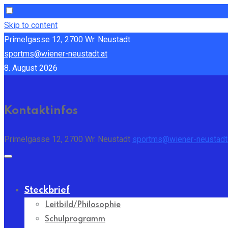
Skip to content
Primelgasse 12, 2700 Wr. Neustadt
sportms@wiener-neustadt.at
8. August 2026
Kontaktinfos
Primelgasse 12, 2700 Wr. Neustadt
sportms@wiener-neustadt.
Steckbrief
Leitbild/Philosophie
Schulprogramm