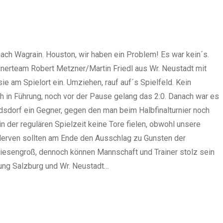
ach Wagrain. Houston, wir haben ein Problem! Es war kein´s.
inerteam Robert Metzner/Martin Friedl aus Wr. Neustadt mit
ie am Spielort ein. Umziehen, rauf auf´s Spielfeld. Kein
 in Führung, noch vor der Pause gelang das 2:0. Danach war es
ldsdorf ein Gegner, gegen den man beim Halbfinalturnier noch
n der regulären Spielzeit keine Tore fielen, obwohl unsere
 Nerven sollten am Ende den Ausschlag zu Gunsten der
iesengroß, dennoch können Mannschaft und Trainer stolz sein
tung Salzburg und Wr. Neustadt…