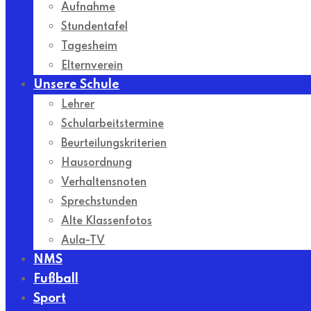
Aufnahme
Stundentafel
Tagesheim
Elternverein
Unsere Schule
Lehrer
Schularbeitstermine
Beurteilungskriterien
Hausordnung
Verhaltensnoten
Sprechstunden
Alte Klassenfotos
Aula-TV
NMS
Fußball
Sport