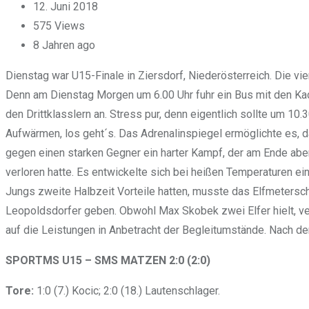
12. Juni 2018
575
Views
8 Jahren ago
Dienstag war U15-Finale in Ziersdorf, Niederösterreich. Die v
Denn am Dienstag Morgen um 6.00 Uhr fuhr ein Bus mit den Kade
den Drittklasslern an. Stress pur, denn eigentlich sollte um 10
Aufwärmen, los geht´s. Das Adrenalinspiegel ermöglichte es, 
gegen einen starken Gegner ein harter Kampf, der am Ende aber 
verloren hatte. Es entwickelte sich bei heißen Temperaturen ei
Jungs zweite Halbzeit Vorteile hatten, musste das Elfmetersc
Leopoldsdorfer geben. Obwohl Max Skobek zwei Elfer hielt, ve
auf die Leistungen in Anbetracht der Begleitumstände. Nach d
SPORTMS U15 – SMS MATZEN 2:0 (2:0)
Tore:
1:0 (7.) Kocic; 2:0 (18.) Lautenschlager.