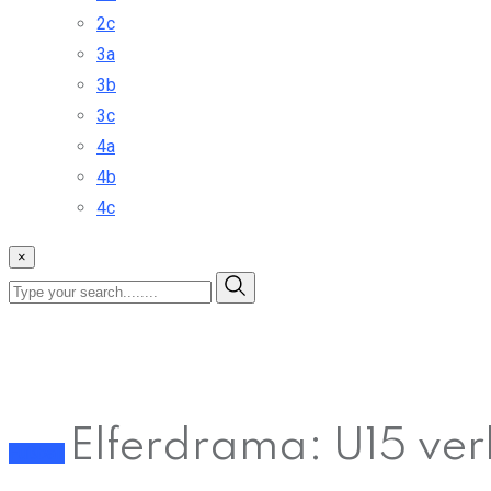
2c
3a
3b
3c
4a
4b
4c
×
Elferdrama: U15 ver
Fußball