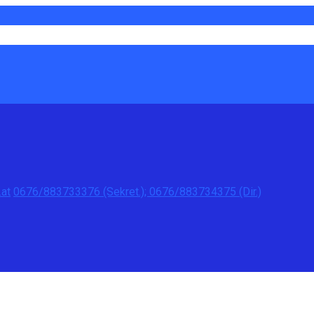
at
0676/883733376 (Sekret.); 0676/883734375 (Dir.)