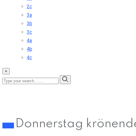
2c
3a
3b
3c
4a
4b
4c
×
Donnerstag krönende
Sport