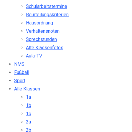
Schularbeitstermine
Beurteilungskriterien
Hausordnung
Verhaltensnoten
Sprechstunden
Alte Klassenfotos
Aula-TV
NMS
Fußball
Sport
Alle Klassen
1a
1b
1c
2a
2b