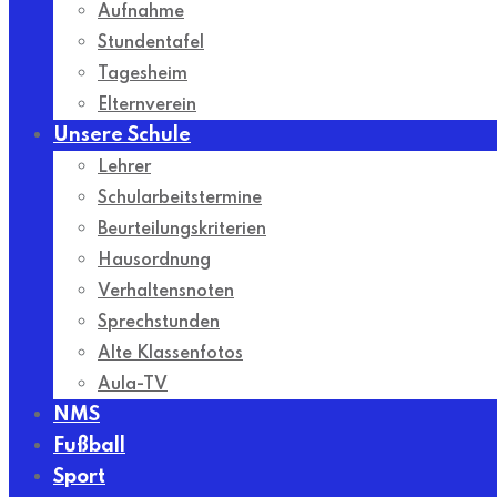
Aufnahme
Stundentafel
Tagesheim
Elternverein
Unsere Schule
Lehrer
Schularbeitstermine
Beurteilungskriterien
Hausordnung
Verhaltensnoten
Sprechstunden
Alte Klassenfotos
Aula-TV
NMS
Fußball
Sport