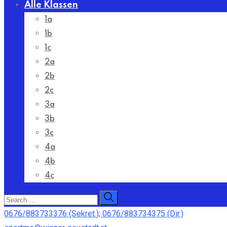
Alle Klassen
1a
1b
1c
2a
2b
2c
3a
3b
3c
4a
4b
4c
0676/883733376 (Sekret.); 0676/883734375 (Dir.)