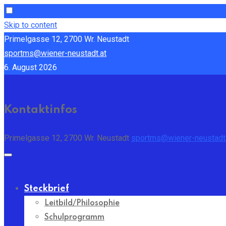
Skip to content
Primelgasse 12, 2700 Wr. Neustadt
sportms@wiener-neustadt.at
6. August 2026
Kontaktinfos
Primelgasse 12, 2700 Wr. Neustadt
sportms@wiener-neustadt.
Steckbrief
Leitbild/Philosophie
Schulprogramm