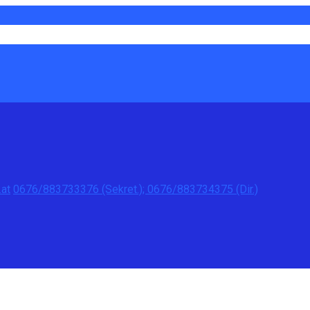
at
0676/883733376 (Sekret.); 0676/883734375 (Dir.)