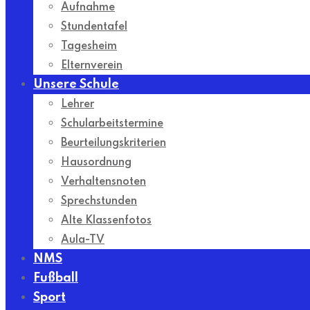
Aufnahme
Stundentafel
Tagesheim
Elternverein
Unsere Schule
Lehrer
Schularbeitstermine
Beurteilungskriterien
Hausordnung
Verhaltensnoten
Sprechstunden
Alte Klassenfotos
Aula-TV
NMS
Fußball
Sport