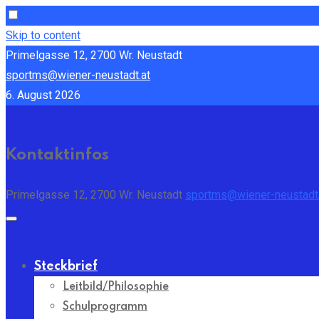
Skip to content
Primelgasse 12, 2700 Wr. Neustadt
sportms@wiener-neustadt.at
6. August 2026
Kontaktinfos
Primelgasse 12, 2700 Wr. Neustadt
sportms@wiener-neustadt.
Steckbrief
Leitbild/Philosophie
Schulprogramm