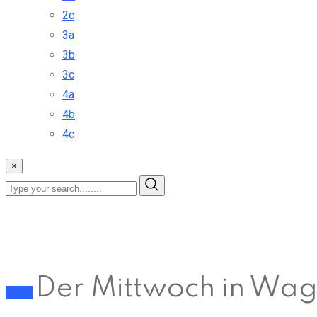
2c
3a
3b
3c
4a
4b
4c
×
Der Mittwoch in Wag
Sport