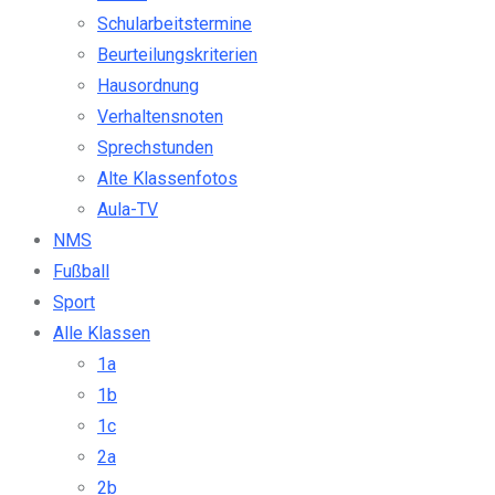
Schularbeitstermine
Beurteilungskriterien
Hausordnung
Verhaltensnoten
Sprechstunden
Alte Klassenfotos
Aula-TV
NMS
Fußball
Sport
Alle Klassen
1a
1b
1c
2a
2b