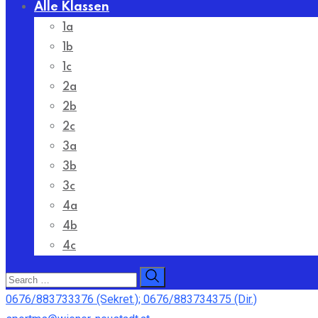
Alle Klassen
1a
1b
1c
2a
2b
2c
3a
3b
3c
4a
4b
4c
0676/883733376 (Sekret.); 0676/883734375 (Dir.)