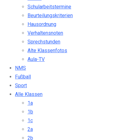
Schularbeitstermine
Beurteilungskriterien
Hausordnung
Verhaltensnoten
Sprechstunden
Alte Klassenfotos
Aula-TV
NMS
Fußball
Sport
Alle Klassen
1a
1b
1c
2a
2b