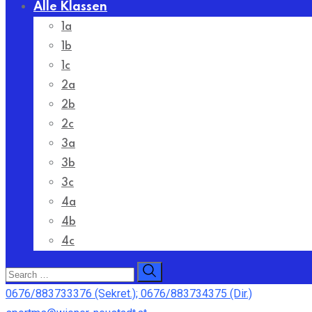
Alle Klassen
1a
1b
1c
2a
2b
2c
3a
3b
3c
4a
4b
4c
0676/883733376 (Sekret.); 0676/883734375 (Dir.)