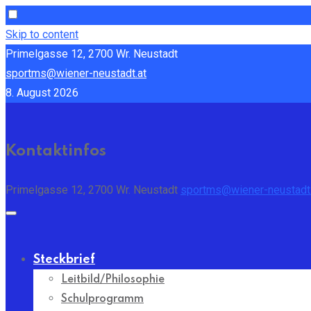
Skip to content
Primelgasse 12, 2700 Wr. Neustadt
sportms@wiener-neustadt.at
8. August 2026
Kontaktinfos
Primelgasse 12, 2700 Wr. Neustadt
sportms@wiener-neustadt.
Steckbrief
Leitbild/Philosophie
Schulprogramm