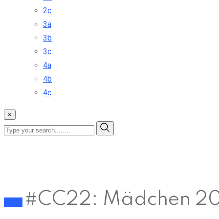
2c
3a
3b
3c
4a
4b
4c
×
#CC22: Mädchen 2
Sport