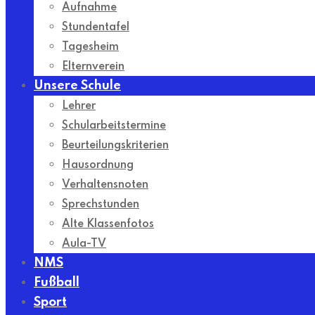
Aufnahme
Stundentafel
Tagesheim
Elternverein
Unsere Schule
Lehrer
Schularbeitstermine
Beurteilungskriterien
Hausordnung
Verhaltensnoten
Sprechstunden
Alte Klassenfotos
Aula-TV
NMS
Fußball
Sport