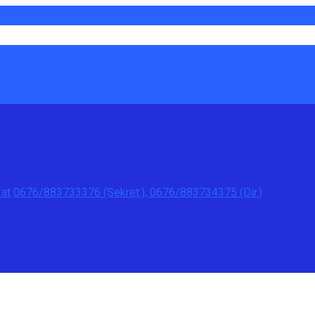
at
0676/883733376 (Sekret.); 0676/883734375 (Dir.)