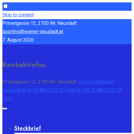
Skip to content
Primelgasse 12, 2700 Wr. Neustadt
sportms@wiener-neustadt.at
7. August 2026
Kontaktinfos
Primelgasse 12, 2700 Wr. Neustadt
sportms@wiener-
neustadt.at
0676/883733376 (Sekret.); 0676/883734375
(Dir.)
Steckbrief