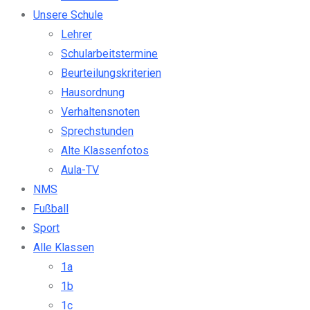
Unsere Schule
Lehrer
Schularbeitstermine
Beurteilungskriterien
Hausordnung
Verhaltensnoten
Sprechstunden
Alte Klassenfotos
Aula-TV
NMS
Fußball
Sport
Alle Klassen
1a
1b
1c