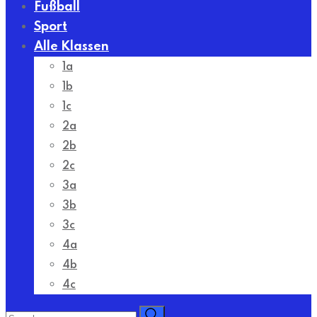
Fußball
Sport
Alle Klassen
1a
1b
1c
2a
2b
2c
3a
3b
3c
4a
4b
4c