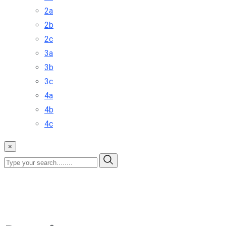
2a
2b
2c
3a
3b
3c
4a
4b
4c
×