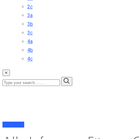
2c
3a
3b
3c
4a
4b
4c
×
Allgemein