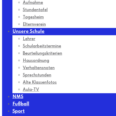
Aufnahme
Stundentafel
Tagesheim
Elternverein
Unsere Schule
Lehrer
Schularbeitstermine
Beurteilungskriterien
Hausordnung
Verhaltensnoten
Sprechstunden
Alte Klassenfotos
Aula-TV
NMS
Fußball
Sport