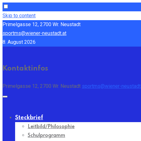
Skip to content
Primelgasse 12, 2700 Wr. Neustadt
sportms@wiener-neustadt.at
8. August 2026
Kontaktinfos
Primelgasse 12, 2700 Wr. Neustadt
sportms@wiener-neustadt.
Steckbrief
Leitbild/Philosophie
Schulprogramm