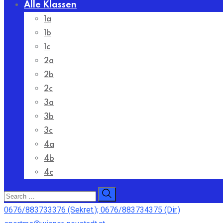
Alle Klassen
1a
1b
1c
2a
2b
2c
3a
3b
3c
4a
4b
4c
0676/883733376 (Sekret.); 0676/883734375 (Dir.)