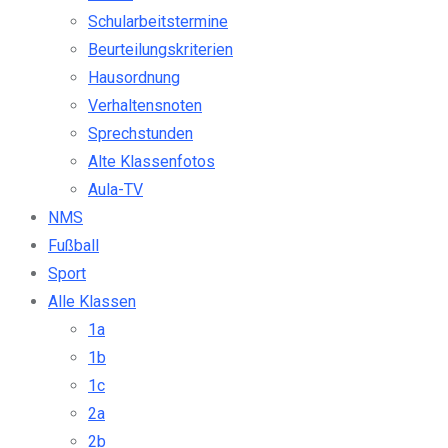
Schularbeitstermine
Beurteilungskriterien
Hausordnung
Verhaltensnoten
Sprechstunden
Alte Klassenfotos
Aula-TV
NMS
Fußball
Sport
Alle Klassen
1a
1b
1c
2a
2b