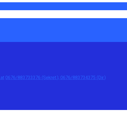
at
0676/883733376 (Sekret.); 0676/883734375 (Dir.)