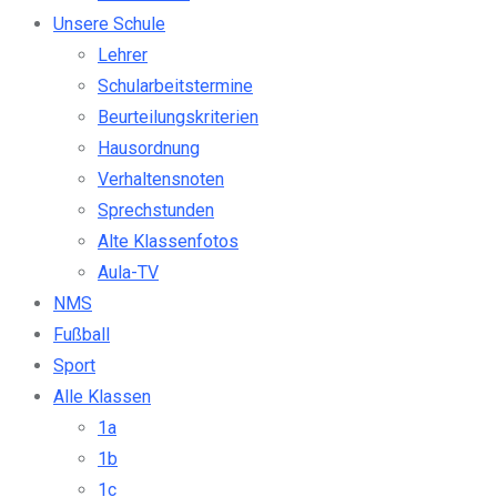
Unsere Schule
Lehrer
Schularbeitstermine
Beurteilungskriterien
Hausordnung
Verhaltensnoten
Sprechstunden
Alte Klassenfotos
Aula-TV
NMS
Fußball
Sport
Alle Klassen
1a
1b
1c