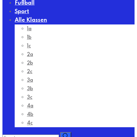
Fußball
Sport
Alle Klassen
1a
1b
1c
2a
2b
2c
3a
3b
3c
4a
4b
4c