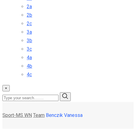
2a
2b
2c
3a
3b
3c
4a
4b
4c
×
Sport-MS WN
Team
Benczik Vanessa