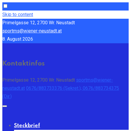
Skip to content
Primelgasse 12, 2700 Wr. Neustadt
sportms@wiener-neustadt.at
8. August 2026
Kontaktinfos
Primelgasse 12, 2700 Wr. Neustadt
sportms@wiener-
neustadt.at
0676/883733376 (Sekret.); 0676/883734375
(Dir.)
Steckbrief