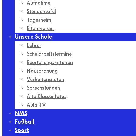
Aufnahme
Stundentafel
Tagesheim
Elternverein
Unsere Schule
Lehrer
Schularbeitstermine
Beurteilungskriterien
Hausordnung
Verhaltensnoten
Sprechstunden
Alte Klassenfotos
Aula-TV
NMS
Fußball
Sport