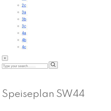
2c
3a
3b
3c
4a
4b
4c
×
Speiseplan SW44