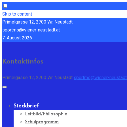
Skip to content
Primelgasse 12, 2700 Wr. Neustadt
sportms@wiener-neustadt.at
7. August 2026
Kontaktinfos
Primelgasse 12, 2700 Wr. Neustadt
sportms@wiener-neustadt.
Steckbrief
Leitbild/Philosophie
Schulprogramm