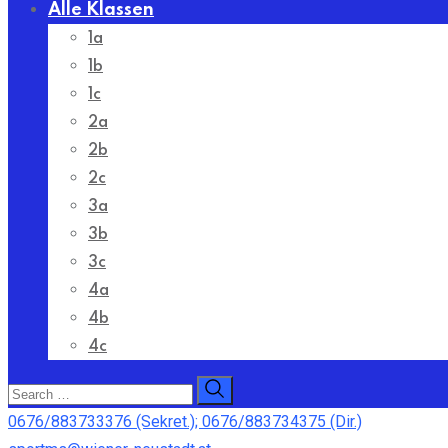
Alle Klassen
1a
1b
1c
2a
2b
2c
3a
3b
3c
4a
4b
4c
0676/883733376 (Sekret.); 0676/883734375 (Dir.)