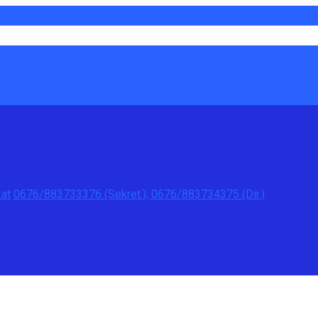
at
0676/883733376 (Sekret.); 0676/883734375 (Dir.)