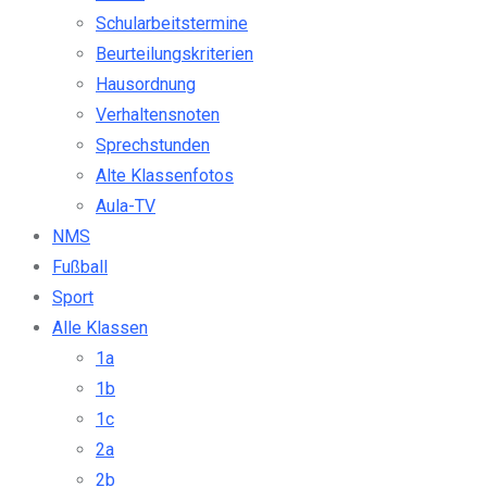
Schularbeitstermine
Beurteilungskriterien
Hausordnung
Verhaltensnoten
Sprechstunden
Alte Klassenfotos
Aula-TV
NMS
Fußball
Sport
Alle Klassen
1a
1b
1c
2a
2b