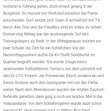
nochmal in Führung gehen, doch erneut gelang B der
Ausgleich. So musste ein Strafstoßschießen die Partie
entscheiden. Dort setzte sich Team B schließlich mit 7:6
durch. Alle Tore und die Penaltys sind im Video zu sehen.
Donnerstag Mittag war der anstrengende Teil des
Trainingslagers zu Ende. In der Mittagspause nutzten ein
paar Schüler die Zeit für ein Schläfchen. Vor der
Nachmittagseinheit durfte 2a-KV Steffi Sendlhofer im
Quartier begrüßt werden. Sie wurde Zeuge eines
spannenden Fußballtennis-Turniers, bei dem plötzlich mit
den Ex-U13-Kickern Jan Ponweiser, David Jovanovski und
Simon Reiterer auch drei Gastspieler mit von der Partie
waren. Nach dem Abendessen wurden die letzten Deutsch-
Referate gehalten, dann ging´s noch ein letztes Mal in die
Videoanalyse. Vor dem Schlafengehen wurde auch schon
vorgepackt, denn morgen wird zu Mittag Abschied