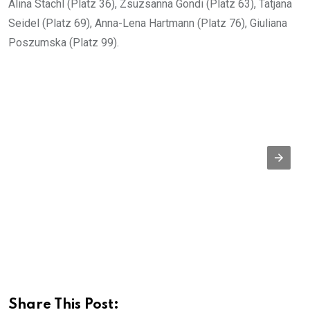
Alina Stachl (Platz 36), Zsuzsanna Gondi (Platz 63), Tatjana
Seidel (Platz 69), Anna-Lena Hartmann (Platz 76), Giuliana
Poszumska (Platz 99).
Share This Post: