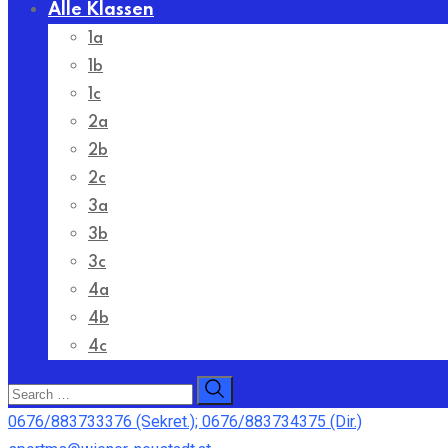
Alle Klassen
1a
1b
1c
2a
2b
2c
3a
3b
3c
4a
4b
4c
0676/883733376 (Sekret.); 0676/883734375 (Dir.)