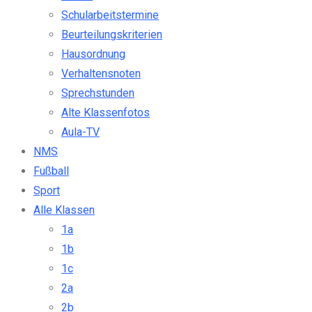
Schularbeitstermine
Beurteilungskriterien
Hausordnung
Verhaltensnoten
Sprechstunden
Alte Klassenfotos
Aula-TV
NMS
Fußball
Sport
Alle Klassen
1a
1b
1c
2a
2b