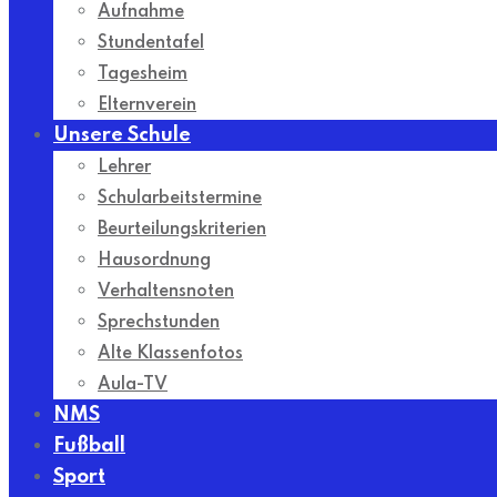
Aufnahme
Stundentafel
Tagesheim
Elternverein
Unsere Schule
Lehrer
Schularbeitstermine
Beurteilungskriterien
Hausordnung
Verhaltensnoten
Sprechstunden
Alte Klassenfotos
Aula-TV
NMS
Fußball
Sport