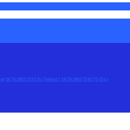
at
0676/883733376 (Sekret.); 0676/883734375 (Dir.)