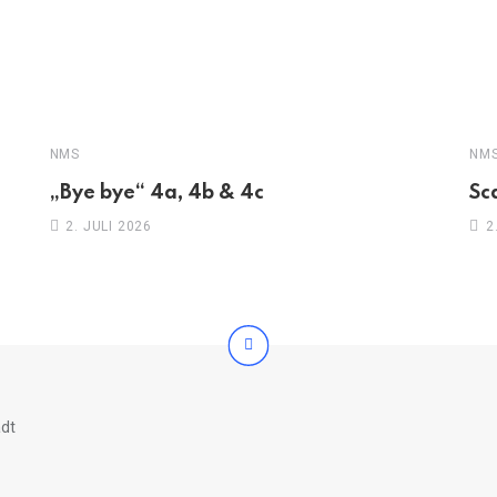
NMS
NM
„Bye bye“ 4a, 4b & 4c
Sc
2. JULI 2026
2
adt