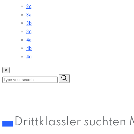
2c
3a
3b
3c
4a
4b
4c
×
Drittklassler suchten
NMS