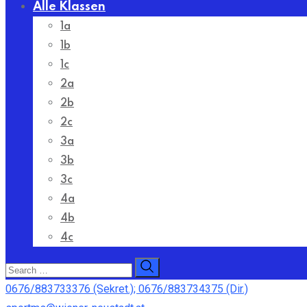
Alle Klassen
1a
1b
1c
2a
2b
2c
3a
3b
3c
4a
4b
4c
0676/883733376 (Sekret.); 0676/883734375 (Dir.)