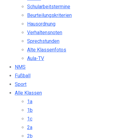
Schularbeitstermine
Beurteilungskriterien
Hausordnung
Verhaltensnoten
Sprechstunden
Alte Klassenfotos
Aula-TV
NMS
Fußball
Sport
Alle Klassen
1a
1b
1c
2a
2b