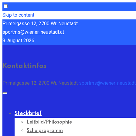
Skip to content
Primelgasse 12, 2700 Wr. Neustadt
sportms@wiener-neustadt.at
8. August 2026
Kontaktinfos
Primelgasse 12, 2700 Wr. Neustadt
sportms@wiener-neustadt.
Steckbrief
Leitbild/Philosophie
Schulprogramm