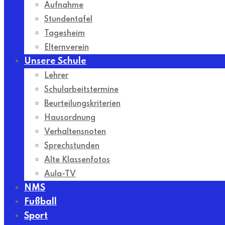
Aufnahme
Stundentafel
Tagesheim
Elternverein
Unsere Schule
Lehrer
Schularbeitstermine
Beurteilungskriterien
Hausordnung
Verhaltensnoten
Sprechstunden
Alte Klassenfotos
Aula-TV
NMS
Fußball
Sport