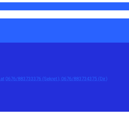
at
0676/883733376 (Sekret.); 0676/883734375 (Dir.)