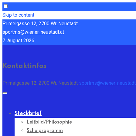
Skip to content
Primelgasse 12, 2700 Wr. Neustadt
sportms@wiener-neustadt.at
7. August 2026
Kontaktinfos
Primelgasse 12, 2700 Wr. Neustadt
sportms@wiener-neustadt.
Steckbrief
Leitbild/Philosophie
Schulprogramm