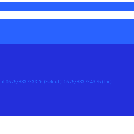
at
0676/883733376 (Sekret.); 0676/883734375 (Dir.)