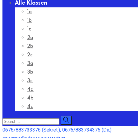
Alle Klassen
1a
1b
1c
2a
2b
2c
3a
3b
3c
4a
4b
4c
0676/883733376 (Sekret.); 0676/883734375 (Dir.)