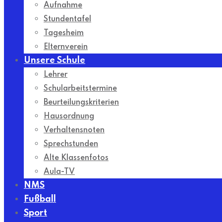
Aufnahme
Stundentafel
Tagesheim
Elternverein
Unsere Schule
Lehrer
Schularbeitstermine
Beurteilungskriterien
Hausordnung
Verhaltensnoten
Sprechstunden
Alte Klassenfotos
Aula-TV
NMS
Fußball
Sport