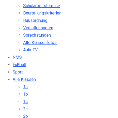
Schularbeitstermine
Beurteilungskriterien
Hausordnung
Verhaltensnoten
Sprechstunden
Alte Klassenfotos
Aula-TV
NMS
Fußball
Sport
Alle Klassen
1a
1b
1c
2a
2b