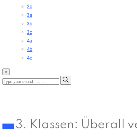
2c
3a
3b
3c
4a
4b
4c
×
3. Klassen: Überall 
Sport